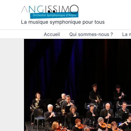
Aller
au
contenu
La musique symphonique pour tous
Accueil
Qui sommes-nous ?
La 