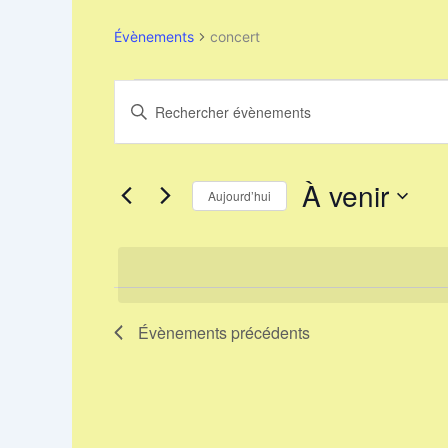
Évènements
concert
Évènements
Recherche
Saisir
et
mot-
clé.
navigation
Rechercher
de
Évènements
À venir
Aujourd’hui
vues
par
Évènements
mot-
Sélectionnez
clé.
une
date.
Évènements
précédents