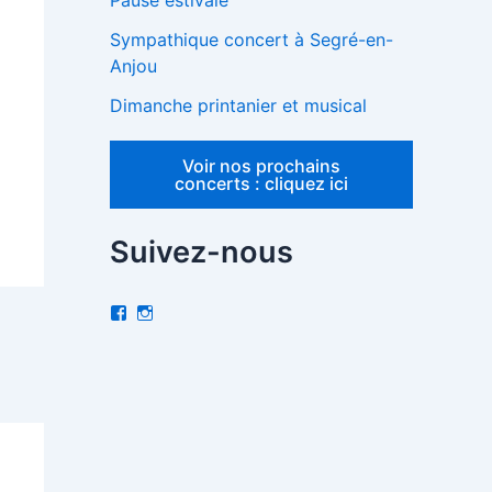
Pause estivale
Sympathique concert à Segré-en-
Anjou
Dimanche printanier et musical
Voir nos prochains
concerts : cliquez ici
Suivez-nous
V
I
o
n
i
s
r
t
l
a
e
g
p
r
r
a
o
m
f
i