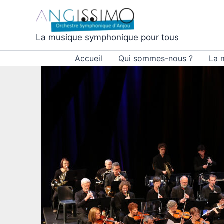
Aller
au
contenu
La musique symphonique pour tous
Accueil
Qui sommes-nous ?
La 