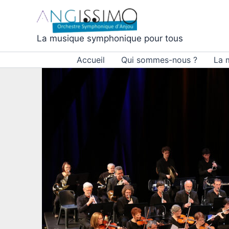
Aller
au
contenu
La musique symphonique pour tous
Accueil
Qui sommes-nous ?
La 