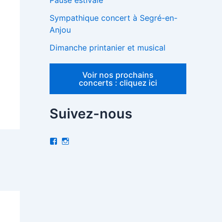
Pause estivale
Sympathique concert à Segré-en-
Anjou
Dimanche printanier et musical
Voir nos prochains
concerts : cliquez ici
Suivez-nous
V
I
o
n
i
s
r
t
l
a
e
g
p
r
r
a
o
m
f
i