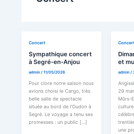
Concert
Concer
Sympathique concert
Diman
à Segré-en-Anjou
et mu
admin
/
11/05/2026
admin
/
Pour clore notre saison nous
Angiss
avions choisi le Cargo, très
29 mar
belle salle de spectacle
Mûrs-E
située au bord de l’Oudon à
cultur
Segré. Le voyage a tenu ses
célèbr
promesses : un public […]
trenti
une pr