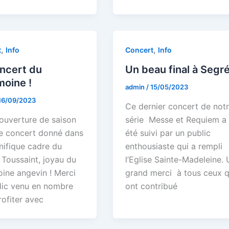
,
,
t
Info
Concert
Info
ncert du
Un beau final à Segr
moine !
admin
/
15/05/2023
16/09/2023
Ce dernier concert de not
ouverture de saison
série Messe et Requiem a
e concert donné dans
été suivi par un public
nifique cadre du
enthousiaste qui a rempli
 Toussaint, joyau du
l’Eglise Sainte-Madeleine.
oine angevin ! Merci
grand merci à tous ceux q
lic venu en nombre
ont contribué
rofiter avec