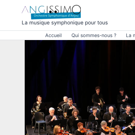
Aller
au
contenu
La musique symphonique pour tous
Accueil
Qui sommes-nous ?
La 