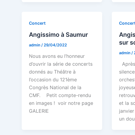
Concert
Concer
Angissimo à Saumur
Angis
sur s
admin
/
29/04/2022
admin
/
Nous avons eu l’honneur
d’ouvrir la série de concerts
Après
donnés au Théâtre à
silence
l’occasion du 121ème
orchest
Congrès National de la
joyeus
CMF. Petit compte-rendu
retrouv
en images ! voir notre page
et la s
GALERIE
janvier
un dou