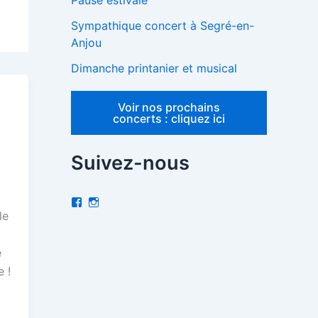
Pause estivale
Sympathique concert à Segré-en-
Anjou
Dimanche printanier et musical
Voir nos prochains
concerts : cliquez ici
Suivez-nous
V
I
o
n
le
i
s
r
t
l
a
e
e
g
p
r
 !
r
a
o
m
f
i