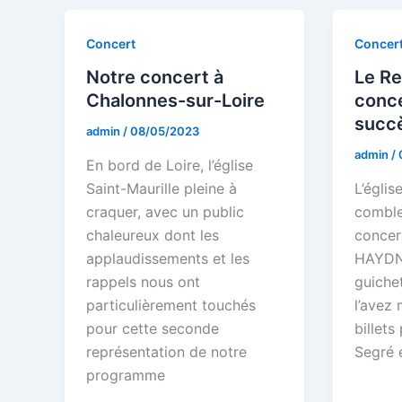
Concert
Concer
Notre concert à
Le R
Chalonnes-sur-Loire
conce
succè
admin
/
08/05/2023
admin
/
En bord de Loire, l’église
Saint-Maurille pleine à
L’églis
craquer, avec un public
comble
chaleureux dont les
concer
applaudissements et les
HAYDN
rappels nous ont
guiche
particulièrement touchés
l’avez
pour cette seconde
billets
représentation de notre
Segré 
programme