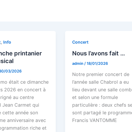
,
t
Info
Concert
che printanier
Nous l’avons fait …
sical
admin
/
18/01/2026
30/03/2026
Notre premier concert de
imo était ce dimanche
l’année salle Chabrol a eu
s 2026 en concert à
lieu devant une salle comb
rigné au centre
et selon une formule
el Jean Carmet qui
particulière : deux chefs s
e cette année son
sont partagé le programme
ème anniversaire avec
Francis VANTOMME
ogrammation riche et