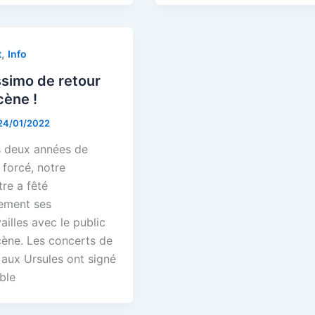
,
t
Info
simo de retour
cène !
24/01/2022
 deux années de
 forcé, notre
re a fêté
ement ses
ailles avec le public
cène. Les concerts de
 aux Ursules ont signé
ble