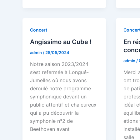
Concert
Concer
Angissimo au Cube !
En ré
conce
admin
/
25/05/2024
admin
/
Notre saison 2023/2024
s’est refermée à Longué-
Merci 
Jumelles où nous avons
ont tr
déroulé notre programme
de pat
symphonique devant un
profess
public attentif et chaleureux
idéal e
qui a pu découvrir la
équilib
symphonie n°2 de
étions
Beethoven avant
install
salle