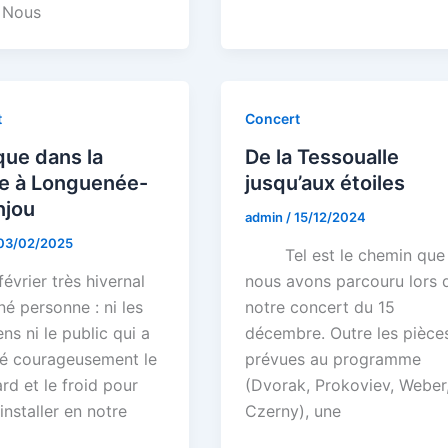
. Nous
t
Concert
ue dans la
De la Tessoualle
e à Longuenée-
jusqu’aux étoiles
njou
admin
/
15/12/2024
03/02/2025
Tel est le chemin que
vrier très hivernal
nous avons parcouru lors 
iné personne : ni les
notre concert du 15
ns ni le public qui a
décembre. Outre les pièce
té courageusement le
prévues au programme
ard et le froid pour
(Dvorak, Prokoviev, Weber
’installer en notre
Czerny), une