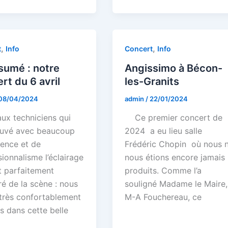
,
,
t
Info
Concert
Info
sumé : notre
Angissimo à Bécon-
rt du 6 avril
les-Granits
08/04/2024
admin
/
22/01/2024
aux techniciens qui
Ce premier concert de
ouvé avec beaucoup
2024 a eu lieu salle
ience et de
Frédéric Chopin où nous 
ionnalisme l’éclairage
nous étions encore jamais
t parfaitement
produits. Comme l’a
ré de la scène : nous
souligné Madame le Maire
 très confortablement
M-A Fouchereau, ce
és dans cette belle