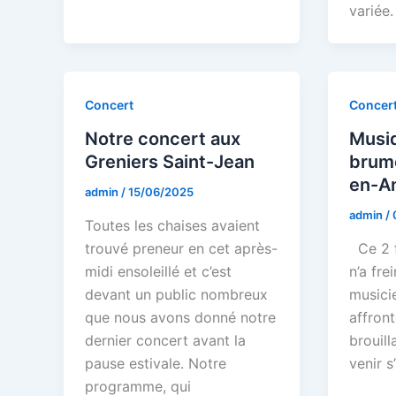
variée
Concert
Concer
Notre concert aux
Musiq
Greniers Saint-Jean
brum
en-A
admin
/
15/06/2025
admin
/
Toutes les chaises avaient
trouvé preneur en cet après-
Ce 2 fé
midi ensoleillé et c’est
n’a fre
devant un public nombreux
musicie
que nous avons donné notre
affron
dernier concert avant la
brouill
pause estivale. Notre
venir s
programme, qui