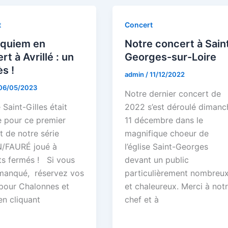
t
Concert
equiem en
Notre concert à Sain
rt à Avrillé : un
Georges-sur-Loire
s !
admin
/
11/12/2022
06/05/2023
Notre dernier concert de
e Saint-Gilles était
2022 s’est déroulé dimanc
 pour ce premier
11 décembre dans le
t de notre série
magnifique choeur de
/FAURÉ joué à
l’église Saint-Georges
ts fermés ! Si vous
devant un public
 manqué, réservez vos
particulièrement nombreu
 pour Chalonnes et
et chaleureux. Merci à not
en cliquant
chef et à