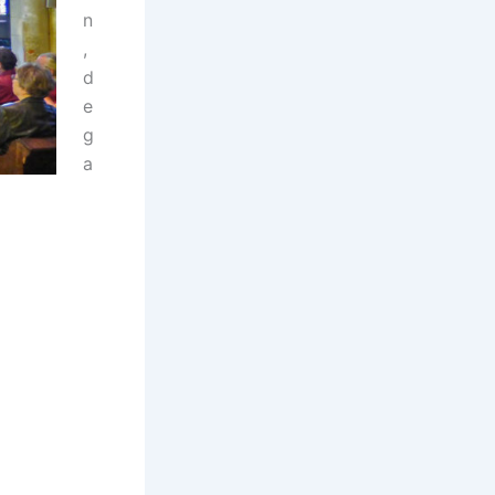
n
,
d
e
g
a