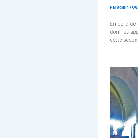
Par
admin
/
08
En bord de L
dont les ap
cette seco