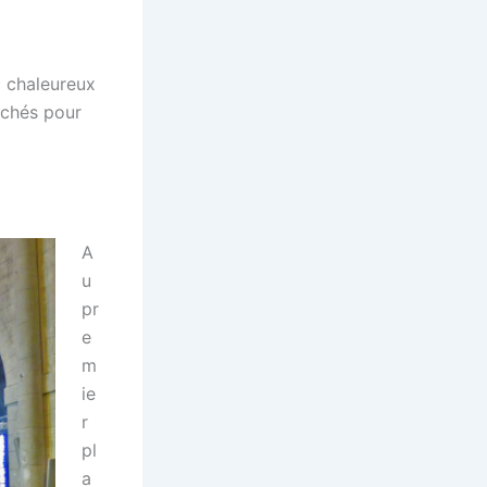
c chaleureux
uchés pour
A
u
pr
e
m
ie
r
pl
a