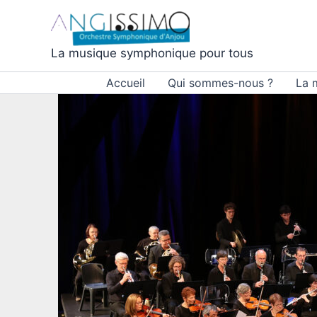
Aller
au
contenu
La musique symphonique pour tous
Accueil
Qui sommes-nous ?
La 