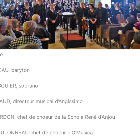
e :
EAU, baryton
SQUIER, soprano
AUD, directeur musical d’Angissimo
DON, chef de choeur de la Schola René d’Anjou
FOULONNEAU chef de choeur d’O’Musica